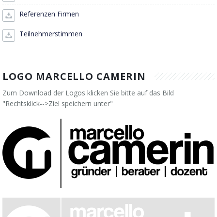
Referenzen Firmen
Forschung & Lehre
Ihr Nutzen
Auszeichnungen
Merchandise
Teilnehmerstimmen
Change Leader
Veröffentlichungen
Downloads
Keynote Speaker
Presseberichte
LOGO MARCELLO CAMERIN
Zum Download der Logos klicken Sie bitte auf das Bild
"
Rechtsklick-->Ziel speichern unter
"