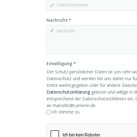
Nut
Verö
Trai
Dow
Nachricht
*
Fors
Pres
& Le
Cha
Lead
Einwilligung
*
Der Schutz persönlicher Daten ist uns sehr 
Datenschutz und werden bei uns daher nur für
Key
Dritte weitergegeben oder für andere Zwecke
Spea
Datenschutzerklärung
gelesen und willige in
entsprechend der Datenschutzrichtlinien ein. Di
an marcello@camerin.de.
Ich stimme zu.