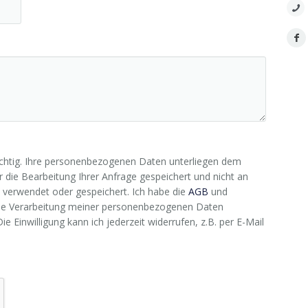
zen
ffentlichungen
nerausbildung
nloads
chung
seberichte
hre
nge
er
wichtig. Ihre personenbezogenen Daten unterliegen dem
 die Bearbeitung Ihrer Anfrage gespeichert und nicht an
note
 verwendet oder gespeichert. Ich habe die
AGB
und
ker
 die Verarbeitung meiner personenbezogenen Daten
e Einwilligung kann ich jederzeit widerrufen, z.B. per E-Mail