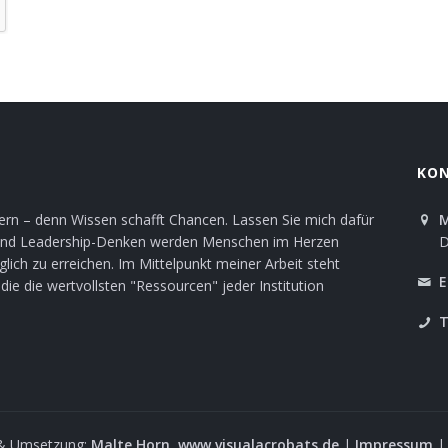
KO
stern – denn Wissen schafft Chancen. Lassen Sie mich dafür
M
it und Leadership-Denken werden Menschen im Herzen
D
ch zu erreichen. Im Mittelpunkt meiner Arbeit steht
E
ie die wertvollsten "Ressourcen" jeder Institution
T
 & Umsetzung:
Malte Horn
www.visualacrobats.de
|
Impressum