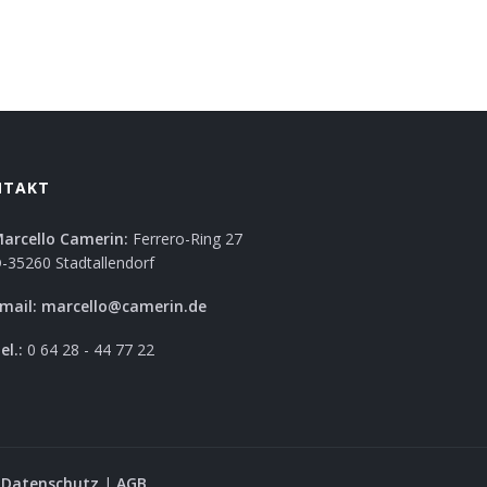
NTAKT
arcello Camerin:
Ferrero-Ring 27
-35260 Stadtallendorf
mail:
marcello@camerin.de
el.:
0 64 28 - 44 77 22
|
Datenschutz
|
AGB