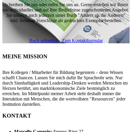
Schreiben Sie uns oder rufen Sie uns an. Gerne erstellen wir Ihnen
ein individuelles und auf Ihre Bedürfnisse zugeschnittenes Angebot.
Sie können auch jederzeit unser Buch "Anders als die Anderen"
inkl. Seminar Vorschläge als gedrucktes Exemplar bestellen.
Buch anfordern
Zum Kontaktformular
MEINE MISSION
Ihre Kollegen / Mitarbeiter für Bildung begeistern – denn Wissen
schafft Chancen. Lassen Sie mich dafür Ihr Sprachrohr sein. Nur
durch Sinnhaftigkeit und Leadership-Denken werden Menschen im
Herzen berührt, um marktökonomische Ziele bestmöglich zu
erreichen. Im Mittelpunkt meiner Arbeit steht deshalb immer die
Interaktion mit Menschen, die die wertvollsten "Ressourcen" jeder
Institution darstellen.
KONTAKT
Marcello Camerin:
Ferrero-Ring 27