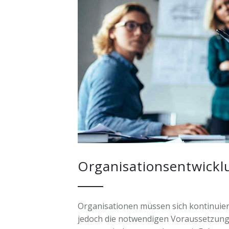
Nut
Verö
Trai
Dow
Fors
Pres
& Le
Cha
Lead
Key
Spea
Organisationsentwickl
Organisationen müssen sich kontinuierli
jedoch die notwendigen Voraussetzung