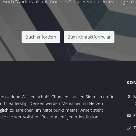
 Buch "Anders als die Anderen" inkl. Seminar Vorschläge al
Buch anfordern
Zum Kontaktformular
KO
stern – denn Wissen schafft Chancen. Lassen Sie mich dafür
M
it und Leadership-Denken werden Menschen im Herzen
D
ch zu erreichen. Im Mittelpunkt meiner Arbeit steht
E
ie die wertvollsten "Ressourcen" jeder Institution
T