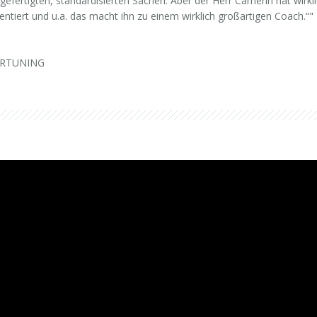
fertigten, standardisierten Sachen. Aber der Herr Camerin hat wirklic
ntiert und u.a. das macht ihn zu einem wirklich großartigen Coach.“"
NERTUNING