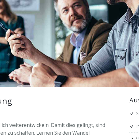
zen
ffentlichungen
nerausbildung
nloads
chung
seberichte
hre
nge
er
note
ker
ung
Au
S
ch weiterentwickeln. Damit dies gelingt, sind
I
en zu schaffen. Lernen Sie den Wandel
U