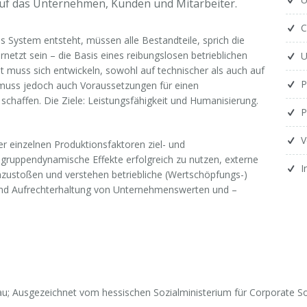
 auf das Unternehmen, Kunden und Mitarbeiter.
C
s System entsteht, müssen alle Bestandteile, sprich die
netzt sein – die Basis eines reibungslosen betrieblichen
U
t muss sich entwickeln, sowohl auf technischer als auch auf
P
n muss jedoch auch Voraussetzungen für einen
schaffen. Die Ziele: Leistungsfähigkeit und Humanisierung.
P
V
r einzelnen Produktionsfaktoren ziel- und
 gruppendynamische Effekte erfolgreich zu nutzen, externe
I
zustoßen und verstehen betriebliche (Wertschöpfungs-)
 und Aufrechterhaltung von Unternehmenswerten und –
u; Ausgezeichnet vom hessischen Sozialministerium für
Corporate Soc