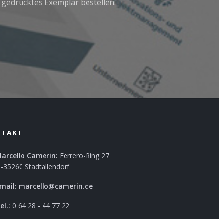
s gedrucktes Exemplar bestellen.
NTAKT
arcello Camerin:
Ferrero-Ring 27
-35260 Stadtallendorf
mail:
marcello@camerin.de
el.:
0 64 28 - 44 77 22