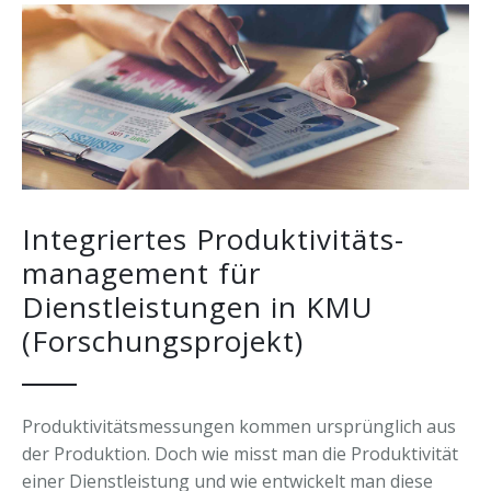
Forschung & Lehre
Ihr Nutzen
Auszeichnungen
Merchandise
Change Leader
Veröffentlichungen
Downloads
Keynote Speaker
Presseberichte
Integriertes Produktivitäts-
management für
Dienstleistungen in KMU
(Forschungsprojekt)
Produktivitätsmessungen kommen ursprünglich aus
der Produktion. Doch wie misst man die Produktivität
einer Dienstleistung und wie entwickelt man diese