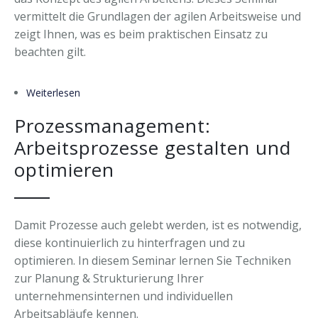
vermittelt die Grundlagen der agilen Arbeitsweise und
Forschung & Lehre
Ihr Nutzen
Auszeichnungen
Merchandise
zeigt Ihnen, was es beim praktischen Einsatz zu
beachten gilt.
Change Leader
Veröffentlichungen
Downloads
Keynote Speaker
Presseberichte
Weiterlesen
über Agiles vs. Klassisches Arbeiten
Prozessmanagement:
Arbeitsprozesse gestalten und
optimieren
Damit Prozesse auch gelebt werden, ist es notwendig,
diese kontinuierlich zu hinterfragen und zu
optimieren. In diesem Seminar lernen Sie Techniken
zur Planung & Strukturierung Ihrer
unternehmensinternen und individuellen
Arbeitsabläufe kennen.