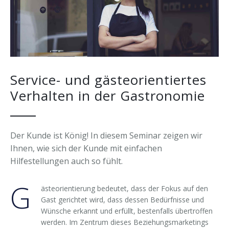
Forschung & Lehre
Ihr Nutzen
Auszeichnungen
Merchandise
Change Leader
Veröffentlichungen
Downloads
Keynote Speaker
Presseberichte
Service- und gästeorientiertes
Verhalten in der Gastronomie
Der Kunde ist König! In diesem Seminar zeigen wir
Ihnen, wie sich der Kunde mit einfachen
Hilfestellungen auch so fühlt.
G
ästeorientierung bedeutet, dass der Fokus auf den
Gast gerichtet wird, dass dessen Bedürfnisse und
Wünsche erkannt und erfüllt, bestenfalls übertroffen
werden. Im Zentrum dieses Beziehungsmarketings